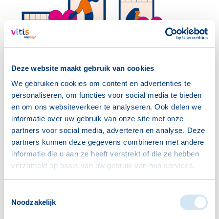
Deze website maakt gebruik van cookies
We gebruiken cookies om content en advertenties te
personaliseren, om functies voor social media te bieden
Buurtcirkels | buren voor buren
en om ons websiteverkeer te analyseren. Ook delen we
informatie over uw gebruik van onze site met onze
partners voor social media, adverteren en analyse. Deze
Samen wonen in een buurt betekent ook
partners kunnen deze gegevens combineren met andere
iets voor elkaar kunnen betekenen. Een
informatie die u aan ze heeft verstrekt of die ze hebben
praatje met elkaar, een boodschap
verzameld op basis van uw gebruik van hun services.
meenemen of een handje helpen bij een
klusje: juist deze kleine dingen maken het
Toestemmingsselectie
verschil in het dagelijks leven.
Noodzakelijk