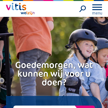
menu
Goedemorgen, wat
kunnen wij voor u
doen?