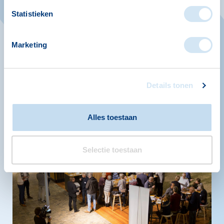
menstruatiearmoede. Dit kan grote
Statistieken
gevolgen hebben: sommigen missen
school, werk of sportactiviteiten en
Marketing
ervaren schaamte.
meer informatie
Details tonen
Alles toestaan
Selectie toestaan