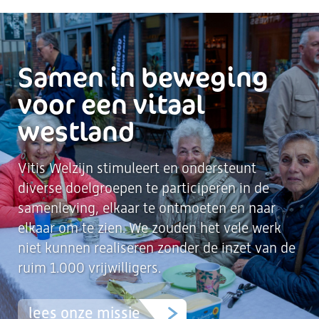
Samen in beweging
voor een vitaal
westland
Vitis Welzijn stimuleert en ondersteunt
diverse doelgroepen te participeren in de
samenleving, elkaar te ontmoeten en naar
elkaar om te zien. We zouden het vele werk
niet kunnen realiseren zonder de inzet van de
ruim 1.000 vrijwilligers.
lees onze missie