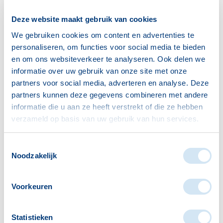
Gesprek met een
Deze website maakt gebruik van cookies
welzijnsadviseur
We gebruiken cookies om content en advertenties te
personaliseren, om functies voor social media te bieden
en om ons websiteverkeer te analyseren. Ook delen we
Heeft u na het huisbezoek nog vragen? Of wilt u
informatie over uw gebruik van onze site met onze
graag extra hulp of uitleg? Misschien wilt u iets
partners voor social media, adverteren en analyse. Deze
aanvragen, zoals hulp aan huis of een speciale
partners kunnen deze gegevens combineren met andere
voorziening. Dan geeft de vrijwilliger dit door aan
informatie die u aan ze heeft verstrekt of die ze hebben
een welzijnsadviseur van Vitis Welzijn, die
verzameld op basis van uw gebruik van hun services.
vervolgens met u een afspraak zal inplannen.
Toestemmingsselectie
Noodzakelijk
lees meer over welzijnsadvies
Voorkeuren
neem contact op
Statistieken