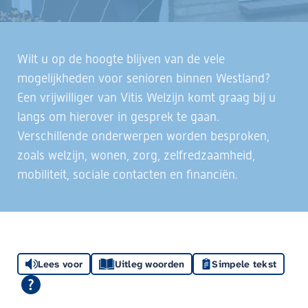
Wilt u op de hoogte blijven van de vele
mogelijkheden voor senioren binnen Westland?
Een vrijwilliger van Vitis Welzijn komt graag bij u
langs om hierover in gesprek te gaan.
Verschillende onderwerpen worden besproken,
zoals welzijn, wonen, zorg, zelfredzaamheid,
mobiliteit, sociale contacten en financiën.
Lees voor
Uitleg woorden
Simpele tekst