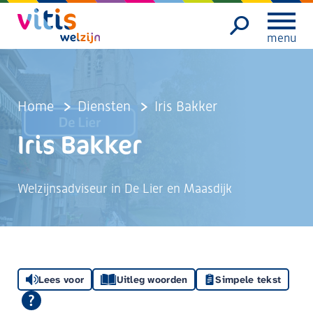
menu
Home
Diensten
Iris Bakker
Iris Bakker
Welzijnsadviseur in De Lier en Maasdijk
Lees voor
Uitleg woorden
Simpele tekst