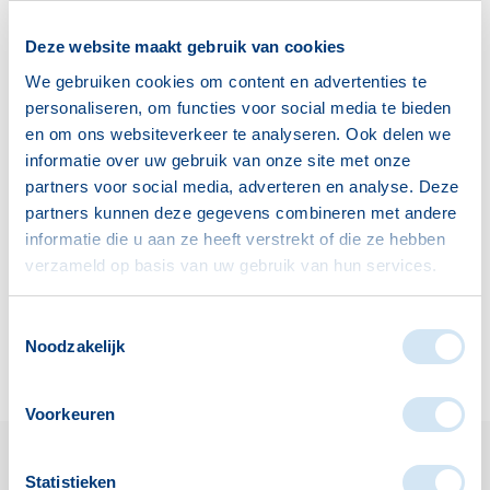
Deze website maakt gebruik van cookies
We gebruiken cookies om content en advertenties te
personaliseren, om functies voor social media te bieden
en om ons websiteverkeer te analyseren. Ook delen we
informatie over uw gebruik van onze site met onze
Iris Bakker
partners voor social media, adverteren en analyse. Deze
partners kunnen deze gegevens combineren met andere
Welzijnsadviseur De
informatie die u aan ze heeft verstrekt of die ze hebben
Lier/Maasdijk
verzameld op basis van uw gebruik van hun services.
welzijnsadviseurs@vitiswelzijn.nl
0174-630358
Toestemmingsselectie
Noodzakelijk
stel hier uw vraag
Voorkeuren
Statistieken