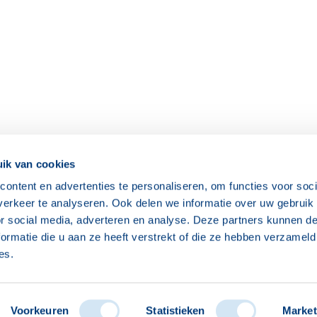
ik van cookies
Meer contactgegevens
Ons hoofdkan
ontent en advertenties te personaliseren, om functies voor soci
erkeer te analyseren. Ook delen we informatie over uw gebruik
0174 - 630358
vandaag tot
or social media, adverteren en analyse. Deze partners kunnen 
ormatie die u aan ze heeft verstrekt of die ze hebben verzameld
es.
Inloggen
Voorkeuren
Statistieken
Market