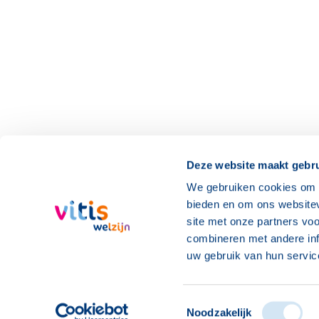
Informatiepagina's
Deze website maakt gebru
Veelgestelde vragen
Verdilaan 88
We gebruiken cookies om c
bieden en om ons websitev
Over Vitis Welzijn
2681 KP Monster
site met onze partners vo
combineren met andere inf
uw gebruik van hun servic
Toestemmingsselectie
Noodzakelijk