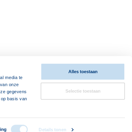
Alles toestaan
toor is
al media te
 van onze
17:00
bereikbaar
Selectie toestaan
deze gegevens
 op basis van
Disclaimer
Privacy verklaring
Over Vitis Welzijn
ing
Details tonen