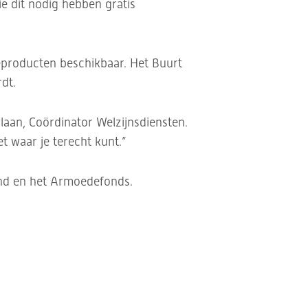
e dit nodig hebben gratis
ieproducten beschikbaar. Het Buurt
dt.
laan, Coördinator Welzijnsdiensten.
 waar je terecht kunt.”
nd en het Armoedefonds.