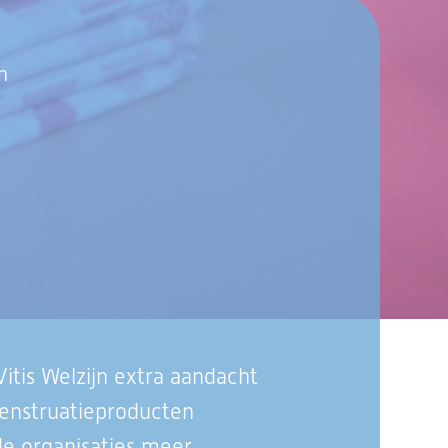
n
tis Welzijn extra aandacht
menstruatieproducten
de organisaties meer