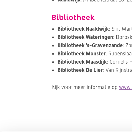
Bibliotheek
Bibliotheek Naaldwijk:
Sint Mart
Bibliotheek Wateringen
: Dorps
Bibliotheek ’s-Gravenzande
: Z
Bibliotheek Monster
: Rubensla
Bibliotheek Maasdijk:
Cornelis 
Bibliotheek De Lier
: Van Rijnstr
Kijk voor meer informatie op
www.